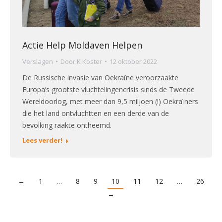
Actie Help Moldaven Helpen
Verslagen
Door
K Koster
12 oktober 2022
De Russische invasie van Oekraïne veroorzaakte
Europa’s grootste vluchtelingencrisis sinds de Tweede
Wereldoorlog, met meer dan 9,5 miljoen (!) Oekraïners
die het land ontvluchtten en een derde van de
bevolking raakte ontheemd.
Lees verder!
←
1
…
8
9
10
11
12
…
26
→