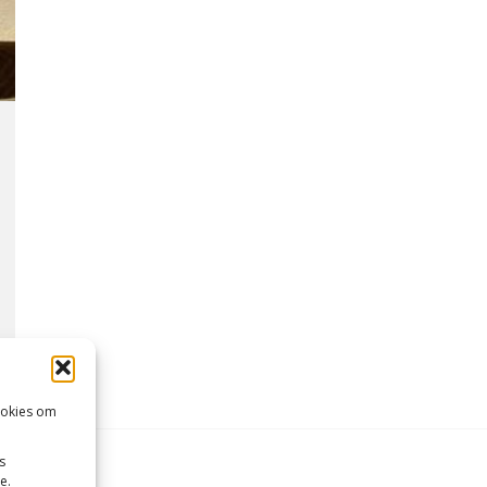
ookies om
s
e.