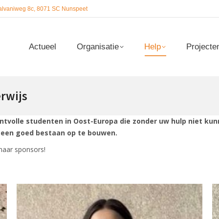
alvaniweg 8c, 8071 SC Nunspeet
Actueel
Organisatie
Help
Projecte
Actueel
Organisatie
Help
Projecte
rwijs
lentvolle studenten in Oost-Europa die zonder uw hulp niet k
 een goed bestaan op te bouwen.
naar sponsors!