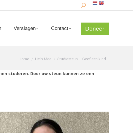
Search:
Doneer
n
Verslagen
Contact
Doneer
n
Verslagen
Contact
Je bent hier:
Home
Help Mee
Studiesteun – Geef een kind…
unnen studeren. Door uw steun kunnen ze een