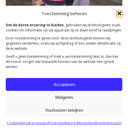
Email
Postcode
Toestemming beheren
Email
Om de beste ervaring te bieden
, gebruiken wij technologieën zoals
Postcode
Met uw donatie helpt u onze projecten te realiseren.
cookies om informatie op uw apparaat op te slaan en/of te raadplegen.
Huisnummer
Toevoeging
Onze vrienden in Oost-Europa zijn u dankbaar!
Door toestemming te geven voor deze technologieën kunnen wij
Postcode
gegevens verwerken, zoals uw surfgedrag of een unieke identificatie op
Huisnummer
Toevoeging
deze website.
Straatnaam
Geeft u geen toestemming of trekt u uw toestemming later in, dan kan
dit ervoor zorgen dat bepaalde functies van de website niet (goed)
Huisnummer
Toevoeging
werken.
Straatnaam
Accepteren
Straatnaam
Plaatsnaam
Weigeren
Voorkeuren bekijken
Plaatsnaam
Ik ga akkoord met de privacy policy *
Copyright 2023 -
Mensenkinderen
Cookiegebruik en privacy
Privacyverklaring Mensenkinderen
Impressum