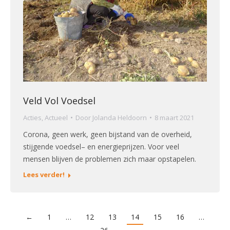
Veld Vol Voedsel
Acties
,
Actueel
Door
Jolanda Heldoorn
8 maart 2021
Corona, geen werk, geen bijstand van de overheid,
stijgende voedsel– en energieprijzen. Voor veel
mensen blijven de problemen zich maar opstapelen.
Lees verder!
←
1
…
12
13
14
15
16
…