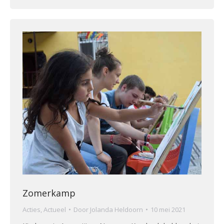
Zomerkamp
Acties
,
Actueel
Door
Jolanda Heldoorn
10 mei 2021