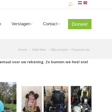
Search:
Doneer
n
Verslagen
Contact
Doneer
n
Verslagen
Contact
Je bent hier:
Home
Help Mee
Mijn project – Financier uw…
lemaal voor uw rekening. Zo kunnen we heel snel