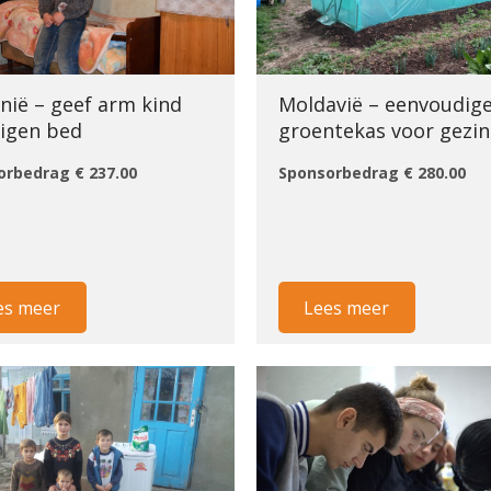
nië – geef arm kind
Moldavië – eenvoudig
eigen bed
groentekas voor gezi
orbedrag € 237.00
Sponsorbedrag € 280.00
es meer
Lees meer