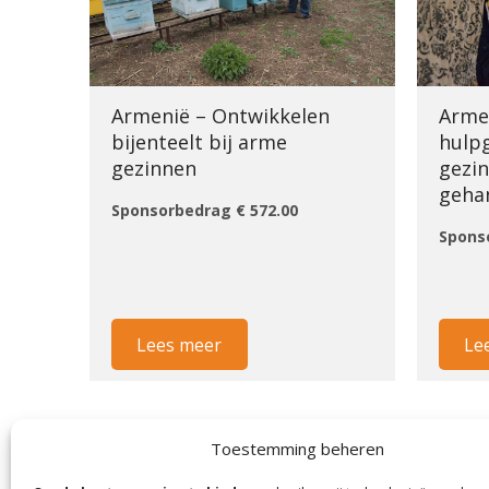
Armenië – Ontwikkelen
Arme
bijenteelt bij arme
hulp
gezinnen
gezi
geha
Sponsorbedrag € 572.00
Spons
Lees meer
Le
1
2
Next »
Toestemming beheren