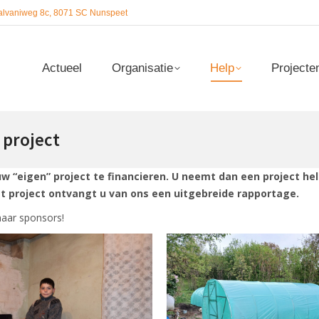
alvaniweg 8c, 8071 SC Nunspeet
Actueel
Organisatie
Help
Projecte
Actueel
Organisatie
Help
Projecte
 project
w “eigen” project te financieren. U neemt dan een project he
t project ontvangt u van ons een uitgebreide rapportage.
naar sponsors!