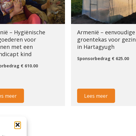
nië – Hygiënische
Armenië – eenvoudige
goederen voor
groentekas voor gezi
nnen met een
in Hartagyugh
ndicapt kind
Sponsorbedrag € 625.00
orbedrag € 610.00
es meer
Lees meer