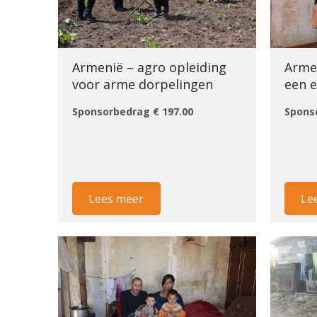
Armenië – agro opleiding
Arme
voor arme dorpelingen
een 
Sponsorbedrag € 197.00
Spons
Lees meer
Le