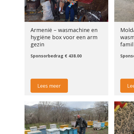
Armenië – wasmachine en
Mold
hygiëne box voor een arm
wasm
gezin
famil
Sponsorbedrag € 438.00
Spons
Lees meer
Le