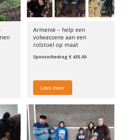
e
Armenië – help een
nnen
volwassene aan een
rolstoel op maat
Sponsorbedrag € 435.00
Lees meer