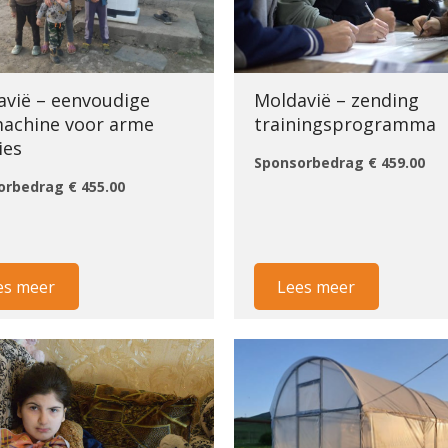
avië – eenvoudige
Moldavië – zending
achine voor arme
trainingsprogramma
ies
Sponsorbedrag € 459.00
orbedrag € 455.00
es meer
Lees meer