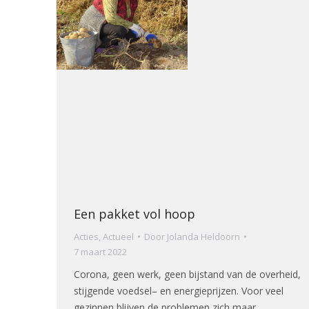
Een pakket vol hoop
Acties
,
Actueel
Door
Jolanda Heldoorn
7 maart 2022
Corona, geen werk, geen bijstand van de overheid,
stijgende voedsel– en energieprijzen. Voor veel
gezinnen blijven de problemen zich maar