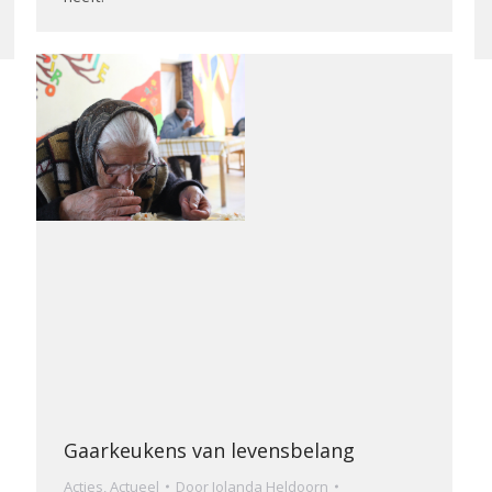
Gaarkeukens van levensbelang
Acties
,
Actueel
Door
Jolanda Heldoorn