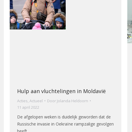
Hulp aan vluchtelingen in Moldavië
Acties
,
Actueel
Door
Jolanda Heldoorn
11 april 2022
De afgelopen weken is duidelijk geworden dat de
Russische invasie in Oekraïne rampzalige gevolgen
heeft.