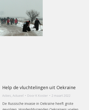
Help de vluchtelingen uit Oekraïne
Acties
,
Actueel
Door
K Koster
2 maart 2022
De Russische invasie in Oekraïne heeft grote
gevolgen. Honderdduizenden Oekraïners voelen