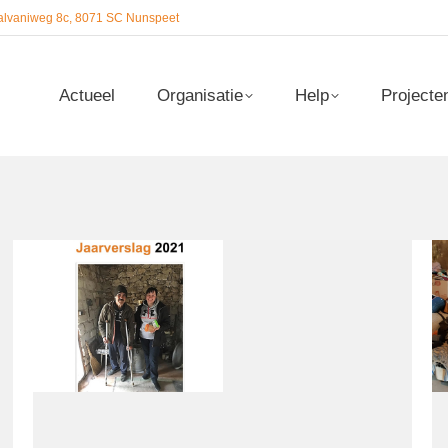
alvaniweg 8c, 8071 SC Nunspeet
Actueel
Organisatie
Help
Projecte
Actueel
Organisatie
Help
Projecte