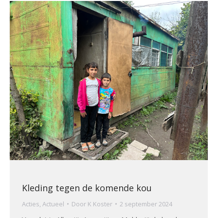
Kleding tegen de komende kou
Acties
,
Actueel
Door
K Koster
2 september 2024