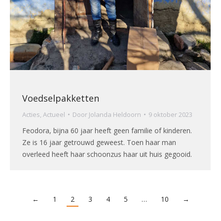
Voedselpakketten
Acties
,
Actueel
Door
Jolanda Heldoorn
9 oktober 2023
Feodora, bijna 60 jaar heeft geen familie of kinderen.
Ze is 16 jaar getrouwd geweest. Toen haar man
overleed heeft haar schoonzus haar uit huis gegooid.
←
1
2
3
4
5
…
10
→