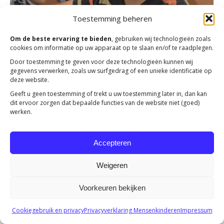
Toestemming beheren
Om de beste ervaring te bieden
, gebruiken wij technologieën zoals
cookies om informatie op uw apparaat op te slaan en/of te raadplegen.
Door toestemming te geven voor deze technologieën kunnen wij
gegevens verwerken, zoals uw surfgedrag of een unieke identificatie op
deze website.
Kinderweek
Geeft u geen toestemming of trekt u uw toestemming later in, dan kan
dit ervoor zorgen dat bepaalde functies van de website niet (goed)
Acties
,
Actueel
Door
Jolanda Heldoorn
16 mei 2022
werken.
Een zorgeloze tijd voor getraumatiseerde kinderen. Uw
aandacht wordt gevraagd voor de vele kinderen in
Accepteren
Moldavië en Armenië.
Weigeren
Voorkeuren bekijken
Copyright 2023 -
Mensenkinderen
Cookiegebruik en privacy
Privacyverklaring Mensenkinderen
Impressum