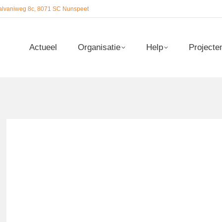
alvaniweg 8c, 8071 SC Nunspeet
Actueel
Organisatie
Help
Projecte
Actueel
Organisatie
Help
Projecte