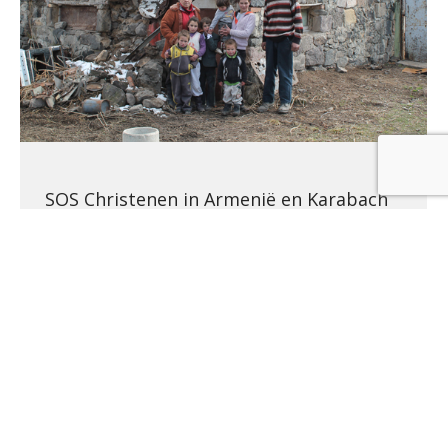
SOS Christenen in Armenië en Karabach
Acties
Door
R Verhoef
21 juni 2016
Karine en haar man Vachagan woonden tot voor kort
in Nagorno-Karabach vlakbij de grens met
Azerbeidzjan.
1
2
→