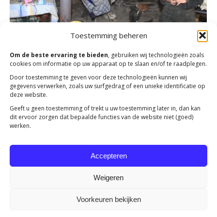
Toestemming beheren
Om de beste ervaring te bieden
, gebruiken wij technologieën zoals
cookies om informatie op uw apparaat op te slaan en/of te raadplegen.
Door toestemming te geven voor deze technologieën kunnen wij
gegevens verwerken, zoals uw surfgedrag of een unieke identificatie op
deze website.
Magazine september 2016
Geeft u geen toestemming of trekt u uw toestemming later in, dan kan
dit ervoor zorgen dat bepaalde functies van de website niet (goed)
Actueel
Door
Mensenkinderen
13 september 2016
werken.
Lees in het magazine over hoe verstikkend armoede
kan zijn, hulp voor slachtoffers van mensenhandel en
Accepteren
Reina Koetsier in Armenië.
Weigeren
Voorkeuren bekijken
Copyright 2023 -
Mensenkinderen