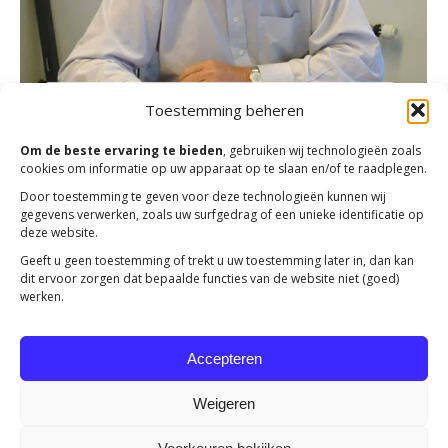
Toestemming beheren
Om de beste ervaring te bieden
, gebruiken wij technologieën zoals
cookies om informatie op uw apparaat op te slaan en/of te raadplegen.
Magazine december 2015
Door toestemming te geven voor deze technologieën kunnen wij
gegevens verwerken, zoals uw surfgedrag of een unieke identificatie op
Actueel
Door
Mensenkinderen
8 december 2015
deze website.
Het september magazine van Mensenkinderen is
Geeft u geen toestemming of trekt u uw toestemming later in, dan kan
dit ervoor zorgen dat bepaalde functies van de website niet (goed)
verschenen met de afscheidsbrief van Sipke van der
werken.
Land.
Accepteren
1
2
→
Weigeren