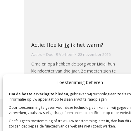
Actie: Hoe krijg ik het warm?
Acties
Door
R Verhoef
28 november 2016
Oma en opa hebben de zorg voor Lidia, hun
kleindochter van drie jaar. Ze moeten zien te
overleven van een klein pensioentje.
Toestemming beheren
Om de beste ervaring te bieden
, gebruiken wij technologieën zoals c
informatie op uw apparaat op te slaan en/of te raadplegen.
Door toestemming te geven voor deze technologieën kunnen wij gegeven
Copyright 2023 -
Mensenkinderen
verwerken, zoals uw surfgedrag of een unieke identificatie op deze websit
Geeft u geen toestemming of trekt u uw toestemming later in, dan kan dit
zorgen dat bepaalde functies van de website niet (goed) werken.