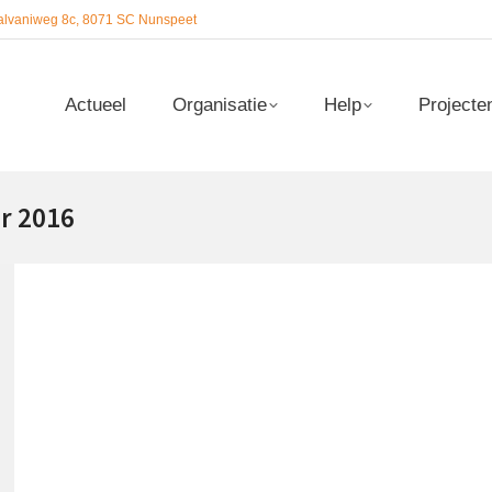
alvaniweg 8c, 8071 SC Nunspeet
Actueel
Organisatie
Help
Projecte
Actueel
Organisatie
Help
Projecte
r 2016