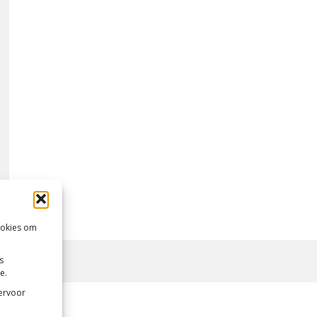
ookies om
s
e.
 ervoor