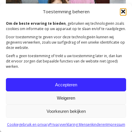
Toestemming beheren
Om de beste ervaring te bieden
, gebruiken wij technologieën zoals
cookies om informatie op uw apparaat op te slaan en/of te raadplegen.
Door toestemming te geven voor deze technologieën kunnen wij
gegevens verwerken, zoals uw surfgedrag of een unieke identificatie op
deze website.
Zomer-Bijbel-Week
Geeft u geen toestemming of trekt u uw toestemming later in, dan kan
dit ervoor zorgen dat bepaalde functies van de website niet (goed)
Acties
,
Actueel
Door
Jolanda Heldoorn
1 mei 2025
werken.
Liana heeft al veel moeten meemaken. Afscheid
nemen van haar vader die als militair zijn land
Accepteren
Nagorno-Karabach moest verdedigen.
Weigeren
Voorkeuren bekijken
Copyright 2023 -
Mensenkinderen
Cookiegebruik en privacy
Privacyverklaring Mensenkinderen
Impressum