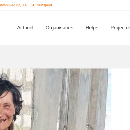
alvaniweg 8c, 8071 SC Nunspeet
Actueel
Organisatie
Help
Projecte
Actueel
Organisatie
Help
Projecte