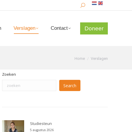
Search:
Doneer
n
Verslagen
Contact
Doneer
n
Verslagen
Contact
Je bent hier:
Home
Verslagen
Zoeken
Search
Studiesteun
5 augustus 2026