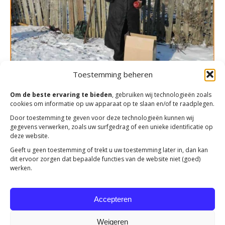
Toestemming beheren
Om de beste ervaring te bieden
, gebruiken wij technologieën zoals
cookies om informatie op uw apparaat op te slaan en/of te raadplegen.
Actie Voedselpakketten winter 2018-2019
Door toestemming te geven voor deze technologieën kunnen wij
gegevens verwerken, zoals uw surfgedrag of een unieke identificatie op
Verslagen
Door
K Koster
1 september 2019
deze website.
Ruim 12.000 gezinnen in Albanië, Armenië, Bulgarije en
Geeft u geen toestemming of trekt u uw toestemming later in, dan kan
Moldavië hebben gedurende de wintermaanden
dit ervoor zorgen dat bepaalde functies van de website niet (goed)
december, januari, februari en maart van
werken.
Mensenkinderen voedselpakketten ontvangen. Dat
betekent dat heel veel mensen met de
Accepteren
voedselpakkettenactie geholpen zijn.
Weigeren