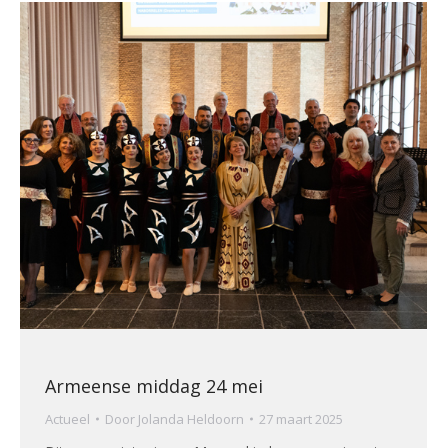
Armeense middag 24 mei
Actueel
Door
Jolanda Heldoorn
27 maart 2025