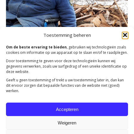
Toestemming beheren
Om de beste ervaring te bieden
, gebruiken wij technologieën zoals
cookies om informatie op uw apparaat op te slaan en/of te raadplegen.
Kou lijden of honger lijden
Door toestemming te geven voor deze technologieën kunnen wij
gegevens verwerken, zoals uw surfgedrag of een unieke identificatie op
Actueel
Door
Jolanda Heldoorn
20 november 2024
deze website.
In Albanië, Armenië en Moldavië leven talloze mensen,
Geeft u geen toestemming of trekt u uw toestemming later in, dan kan
dit ervoor zorgen dat bepaalde functies van de website niet (goed)
net als Alexi, in diepe armoede. Ze moeten kiezen
werken.
tussen eten of brandhout.
Accepteren
←
1
2
3
4
5
…
12
→
Weigeren