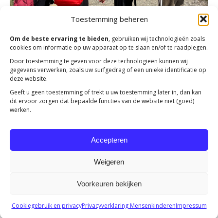
Toestemming beheren
Om de beste ervaring te bieden
, gebruiken wij technologieën zoals
cookies om informatie op uw apparaat op te slaan en/of te raadplegen.
Door toestemming te geven voor deze technologieën kunnen wij
gegevens verwerken, zoals uw surfgedrag of een unieke identificatie op
deze website.
Nieuwbrief juni 2025
Geeft u geen toestemming of trekt u uw toestemming later in, dan kan
dit ervoor zorgen dat bepaalde functies van de website niet (goed)
Actueel
Door
Jolanda Heldoorn
16 juni 2025
werken.
Hier kunt u online de nieuwsbrief juni 2025 van
Mensenkinderen lezen. Nieuws over het
Accepteren
revalidatiecentrum Next to You, voedselbank Albanië.
Weigeren
Voorkeuren bekijken
Copyright 2023 -
Mensenkinderen
Cookiegebruik en privacy
Privacyverklaring Mensenkinderen
Impressum