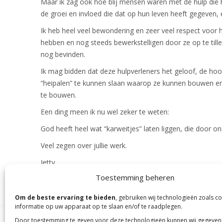
Maar ik zag ook hoe blij mensen waren met de hulp die 
de groei en invloed die dat op hun leven heeft gegeven, 
Ik heb heel veel bewondering en zeer veel respect voor 
hebben en nog steeds bewerkstelligen door ze op te til
nog bevinden.
Ik mag bidden dat deze hulpverleners het geloof, de ho
“heipalen” te kunnen slaan waarop ze kunnen bouwen en
te bouwen.
Een ding meen ik nu wel zeker te weten:
God heeft heel wat “karweitjes” laten liggen, die door
Veel zegen over jullie werk.
Jetty
Toestemming beheren
Om de beste ervaring te bieden
, gebruiken wij technologieën zoals c
informatie op uw apparaat op te slaan en/of te raadplegen.
Door toestemming te geven voor deze technologieën kunnen wij gegeven