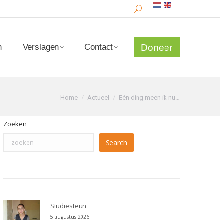
Search:
Doneer
n
Verslagen
Contact
Doneer
n
Verslagen
Contact
Je bent hier:
Home
Actueel
Eén ding meen ik nu…
Zoeken
Search
Studiesteun
5 augustus 2026