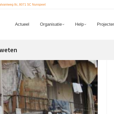
alvaniweg 8c, 8071 SC Nunspeet
Actueel
Organisatie
Help
Projecte
Actueel
Organisatie
Help
Projecte
 weten