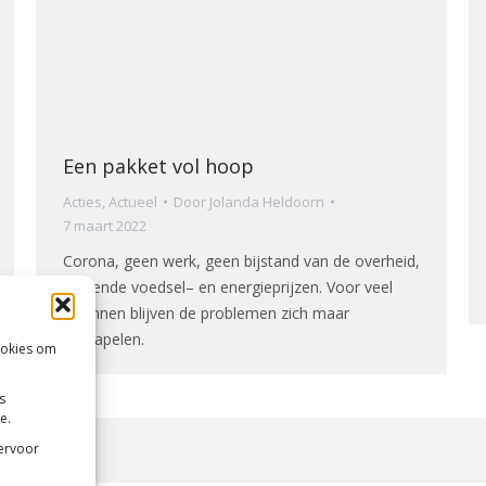
Een pakket vol hoop
Acties
,
Actueel
Door
Jolanda Heldoorn
7 maart 2022
Corona, geen werk, geen bijstand van de overheid,
stijgende voedsel– en energieprijzen. Voor veel
gezinnen blijven de problemen zich maar
opstapelen.
ookies om
s
e.
 ervoor