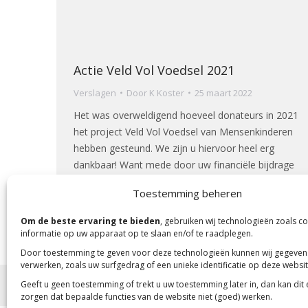
Actie Veld Vol Voedsel 2021
Verslagen
Door
K Koster
25 maart 2022
Het was overweldigend hoeveel donateurs in 2021
het project Veld Vol Voedsel van Mensenkinderen
hebben gesteund. We zijn u hiervoor heel erg
dankbaar! Want mede door uw financiële bijdrage
konden wij snel met dit project van start gaan.
Toestemming beheren
Om de beste ervaring te bieden
, gebruiken wij technologieën zoals c
informatie op uw apparaat op te slaan en/of te raadplegen.
Door toestemming te geven voor deze technologieën kunnen wij gegeven
verwerken, zoals uw surfgedrag of een unieke identificatie op deze websit
Geeft u geen toestemming of trekt u uw toestemming later in, dan kan dit
Copyright 2023 -
Mensenkinderen
zorgen dat bepaalde functies van de website niet (goed) werken.