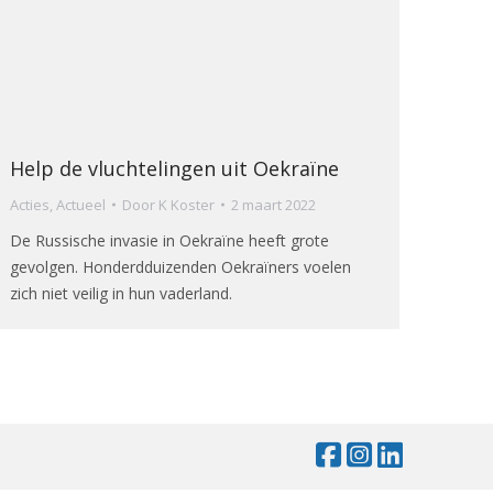
Help de vluchtelingen uit Oekraïne
Acties
,
Actueel
Door
K Koster
2 maart 2022
De Russische invasie in Oekraïne heeft grote
gevolgen. Honderdduizenden Oekraïners voelen
zich niet veilig in hun vaderland.