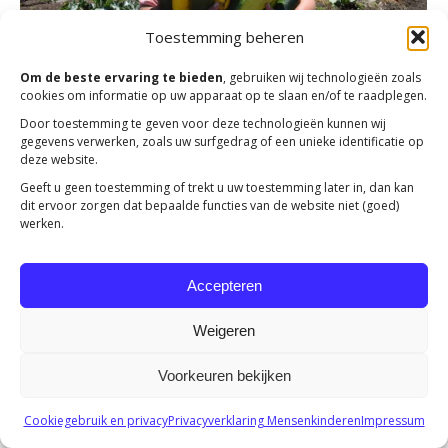
Toestemming beheren
Om de beste ervaring te bieden
, gebruiken wij technologieën zoals
cookies om informatie op uw apparaat op te slaan en/of te raadplegen.
Door toestemming te geven voor deze technologieën kunnen wij
Actie Veld Vol Voedsel 2021
gegevens verwerken, zoals uw surfgedrag of een unieke identificatie op
deze website.
Verslagen
Door
K Koster
25 maart 2022
Geeft u geen toestemming of trekt u uw toestemming later in, dan kan
Het was overweldigend hoeveel donateurs in 2021 het
dit ervoor zorgen dat bepaalde functies van de website niet (goed)
project Veld Vol Voedsel van Mensenkinderen hebben
werken.
gesteund. We zijn u hiervoor heel erg dankbaar! Want
mede door uw financiële bijdrage konden wij snel met
Accepteren
dit project van start gaan.
Weigeren
Voorkeuren bekijken
Copyright 2023 -
Mensenkinderen
Cookiegebruik en privacy
Privacyverklaring Mensenkinderen
Impressum