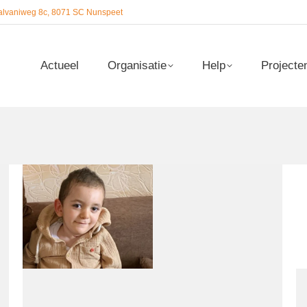
alvaniweg 8c, 8071 SC Nunspeet
Actueel
Organisatie
Help
Projecte
Actueel
Organisatie
Help
Projecte