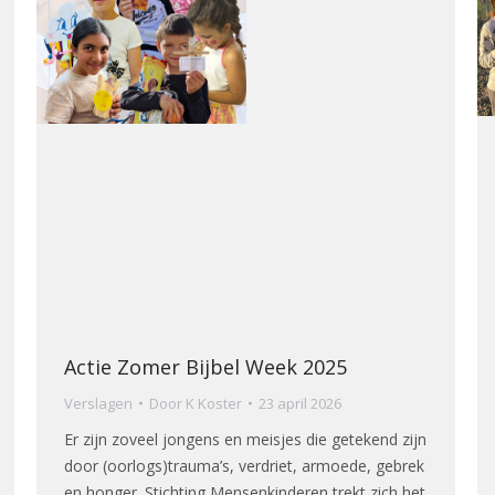
Actie Zomer Bijbel Week 2025
Verslagen
Door
K Koster
23 april 2026
Er zijn zoveel jongens en meisjes die getekend zijn
door (oorlogs)trauma’s, verdriet, armoede, gebrek
en honger. Stichting Mensenkinderen trekt zich het