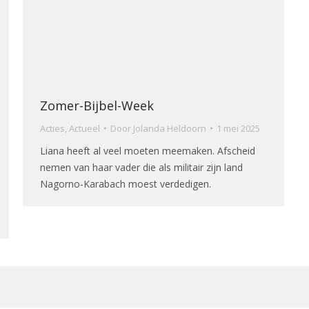
Zomer-Bijbel-Week
Acties
,
Actueel
Door
Jolanda Heldoorn
1 mei 2025
Liana heeft al veel moeten meemaken. Afscheid
nemen van haar vader die als militair zijn land
Nagorno-Karabach moest verdedigen.