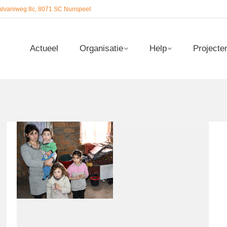
alvaniweg 8c, 8071 SC Nunspeet
Actueel
Organisatie
Help
Projecte
Actueel
Organisatie
Help
Projecte