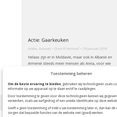
Actie: Gaarkeuken
Acties
,
Actueel
Door
R Verhoef
29 januari 2018
Helaas zijn er in Moldavië, maar ook in Albanië en
Armenië steeds meer mensen als Anna, voor wie
het voedsel van de gaarkeuken van levensbelang
Toestemming beheren
is.
Om de beste ervaring te bieden
, gebruiken wij technologieën zoals c
informatie op uw apparaat op te slaan en/of te raadplegen.
Door toestemming te geven voor deze technologieën kunnen wij gegeven
verwerken, zoals uw surfgedrag of een unieke identificatie op deze websit
Copyright 2023 -
Mensenkinderen
Geeft u geen toestemming of trekt u uw toestemming later in, dan kan dit
zorgen dat bepaalde functies van de website niet (goed) werken.