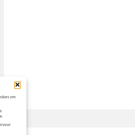
ookies om
s
e.
 ervoor