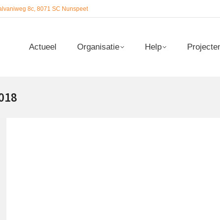
alvaniweg 8c, 8071 SC Nunspeet
Actueel
Organisatie
Help
Projecte
Actueel
Organisatie
Help
Projecte
2018