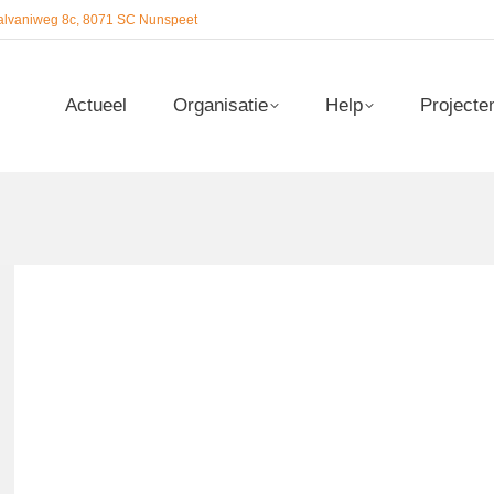
alvaniweg 8c, 8071 SC Nunspeet
Actueel
Organisatie
Help
Projecte
Actueel
Organisatie
Help
Projecte