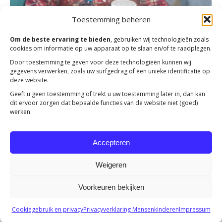
Toestemming beheren
Om de beste ervaring te bieden
, gebruiken wij technologieën zoals
cookies om informatie op uw apparaat op te slaan en/of te raadplegen.
Door toestemming te geven voor deze technologieën kunnen wij
gegevens verwerken, zoals uw surfgedrag of een unieke identificatie op
deze website.
Gaarkeuken was mijn redding
Geeft u geen toestemming of trekt u uw toestemming later in, dan kan
dit ervoor zorgen dat bepaalde functies van de website niet (goed)
Acties
Door
R Verhoef
6 februari 2017
werken.
Mijn naam is Alexandra. Ik woon in Calimanesti. Helaas
ben ik nooit getrouwd geweest; ik heb daarom geen
Accepteren
kinderen die voor me kunnen zorgen.
Weigeren
Voorkeuren bekijken
Copyright 2023 -
Mensenkinderen
Cookiegebruik en privacy
Privacyverklaring Mensenkinderen
Impressum