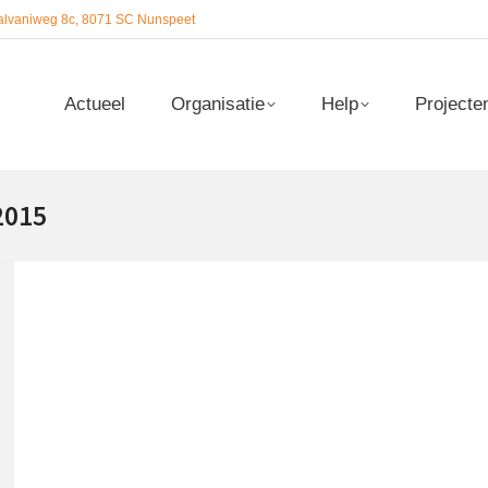
alvaniweg 8c, 8071 SC Nunspeet
Actueel
Organisatie
Help
Projecte
Actueel
Organisatie
Help
Projecte
2015