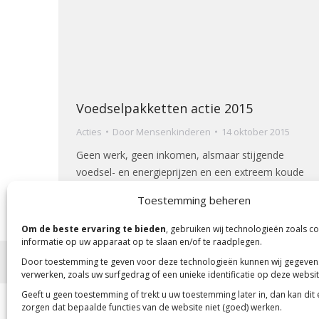
Voedselpakketten actie 2015
Acties
Door
Mensenkinderen
14 oktober 2015
Geen werk, geen inkomen, alsmaar stijgende
voedsel- en energieprijzen en een extreem koude
winter drijft dit gezin wanhoop.
Toestemming beheren
Om de beste ervaring te bieden
, gebruiken wij technologieën zoals c
informatie op uw apparaat op te slaan en/of te raadplegen.
Door toestemming te geven voor deze technologieën kunnen wij gegeven
Copyright 2023 -
Mensenkinderen
verwerken, zoals uw surfgedrag of een unieke identificatie op deze websit
Geeft u geen toestemming of trekt u uw toestemming later in, dan kan dit
zorgen dat bepaalde functies van de website niet (goed) werken.