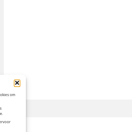
ookies om
s
e.
 ervoor