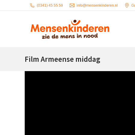
(0341) 45 55 59
info@mensenkinderen.nl
G
Film Armeense middag