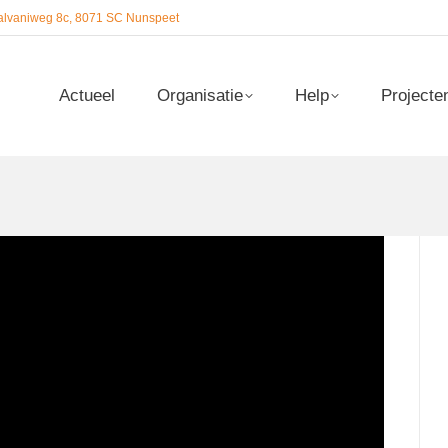
alvaniweg 8c, 8071 SC Nunspeet
Actueel
Organisatie
Help
Projecte
Actueel
Organisatie
Help
Projecte