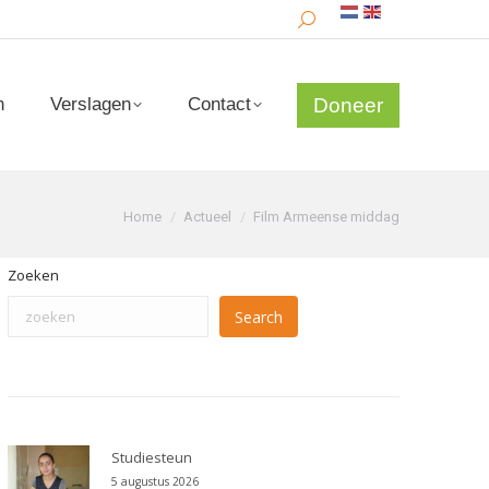
Search:
Doneer
n
Verslagen
Contact
Doneer
n
Verslagen
Contact
Je bent hier:
Home
Actueel
Film Armeense middag
Zoeken
Search
Studiesteun
5 augustus 2026