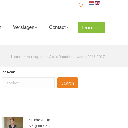
Search:
Doneer
n
Verslagen
Contact
Doneer
n
Verslagen
Contact
Je bent hier:
Home
Verslagen
Actie Brandhout winter 2016-2017
Zoeken
Search
Studiesteun
5 augustus 2026