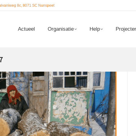
alvaniweg 8c, 8071 SC Nunspeet
Actueel
Organisatie
Help
Projecte
Actueel
Organisatie
Help
Projecte
7