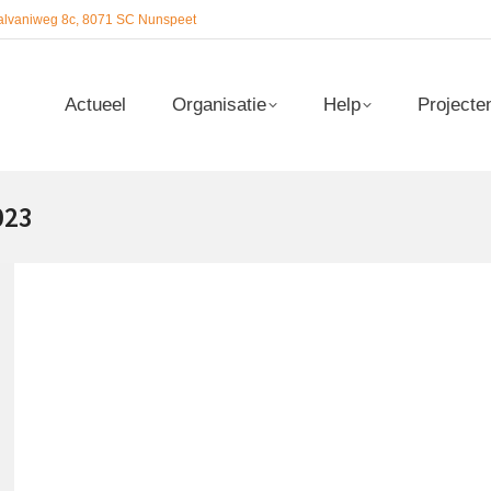
alvaniweg 8c, 8071 SC Nunspeet
Actueel
Organisatie
Help
Projecte
Actueel
Organisatie
Help
Projecte
023