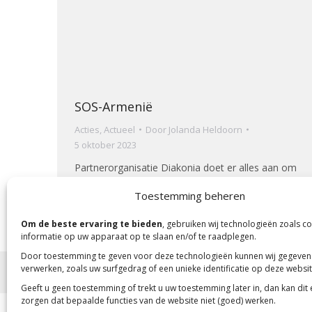
SOS-Armenië
Acties
,
Actueel
Door
Jolanda Heldoorn
5 oktober 2023
Partnerorganisatie Diakonia doet er alles aan om
vluchtelingen uit Nagorno-Karabach te helpen en
Toestemming beheren
op te vangen. Op 30 september waren ze in Goris.
Om de beste ervaring te bieden
, gebruiken wij technologieën zoals c
informatie op uw apparaat op te slaan en/of te raadplegen.
Door toestemming te geven voor deze technologieën kunnen wij gegeven
verwerken, zoals uw surfgedrag of een unieke identificatie op deze websit
Copyright 2023 -
Mensenkinderen
Geeft u geen toestemming of trekt u uw toestemming later in, dan kan dit
zorgen dat bepaalde functies van de website niet (goed) werken.