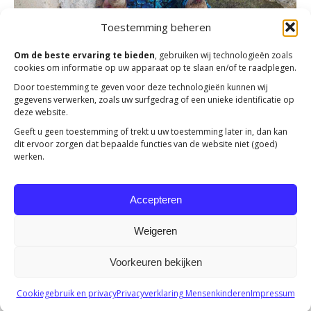
Toestemming beheren
Om de beste ervaring te bieden
, gebruiken wij technologieën zoals
cookies om informatie op uw apparaat op te slaan en/of te raadplegen.
Door toestemming te geven voor deze technologieën kunnen wij
gegevens verwerken, zoals uw surfgedrag of een unieke identificatie op
deze website.
Veld Vol Voedsel
Geeft u geen toestemming of trekt u uw toestemming later in, dan kan
dit ervoor zorgen dat bepaalde functies van de website niet (goed)
Acties
,
Actueel
Door
Jolanda Heldoorn
6 maart 2023
werken.
In het voorjaar van 2022 ontving Maria een Veld Vol
Voedsel pakket, met hierin verschillende groentezaden
Accepteren
en pootaardappels.
Weigeren
Voorkeuren bekijken
Copyright 2023 -
Mensenkinderen
Cookiegebruik en privacy
Privacyverklaring Mensenkinderen
Impressum