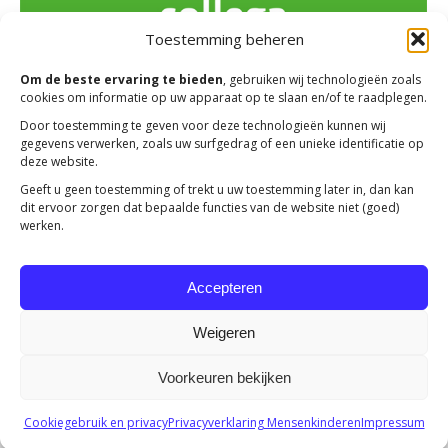
Toestemming beheren
Om de beste ervaring te bieden
, gebruiken wij technologieën zoals
cookies om informatie op uw apparaat op te slaan en/of te raadplegen.
Door toestemming te geven voor deze technologieën kunnen wij
gegevens verwerken, zoals uw surfgedrag of een unieke identificatie op
deze website.
Nieuwe buitendienstmedewerker
Geeft u geen toestemming of trekt u uw toestemming later in, dan kan
dit ervoor zorgen dat bepaalde functies van de website niet (goed)
Actueel
Door
Jolanda Heldoorn
17 januari 2022
werken.
We hebben een nieuwe collega! Per 1 januari is René
Hansma het team van Mensenkinderen komen
Accepteren
versterken.
Weigeren
Voorkeuren bekijken
Copyright 2023 -
Mensenkinderen
Cookiegebruik en privacy
Privacyverklaring Mensenkinderen
Impressum