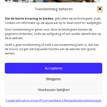
Toestemming beheren
Om de beste ervaring te bieden
, gebruiken wij technologieën zoals
cookies om informatie op uw apparaat op te slaan en/of te raadplegen.
Door toestemming te geven voor deze technologieën kunnen wij
gegevens verwerken, zoals uw surfgedrag of een unieke identificatie op
Actie Brandhout Winter 2017-2018
deze website.
Geeft u geen toestemming of trekt u uw toestemming later in, dan kan
Verslagen
Door
K Koster
10 oktober 2018
dit ervoor zorgen dat bepaalde functies van de website niet (goed)
werken.
Het is voor ons verbazingwekkend hoe brandhout het
leven van gezinnen kan veranderen en mensen weer
hoop en vertrouwen in de toekomst kan geven.
Accepteren
Weigeren
Voorkeuren bekijken
Copyright 2023 -
Mensenkinderen
Cookiegebruik en privacy
Privacyverklaring Mensenkinderen
Impressum