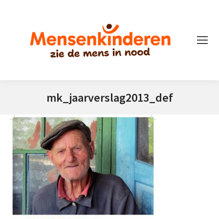
mk_jaarverslag2013_def
Je bent hier: