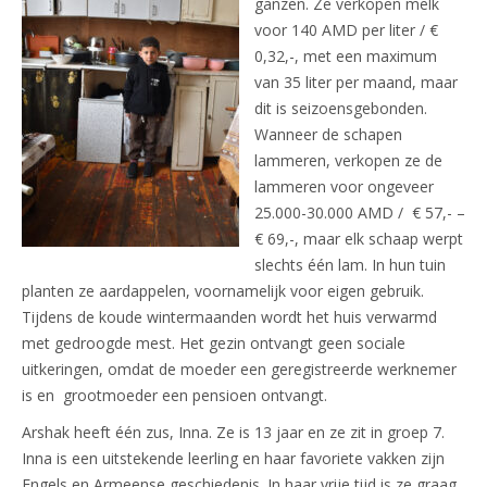
ganzen. Ze verkopen melk
voor 140 AMD per liter / €
0,32,-, met een maximum
van 35 liter per maand, maar
dit is seizoensgebonden.
Wanneer de schapen
lammeren, verkopen ze de
lammeren voor ongeveer
25.000-30.000 AMD / € 57,- –
€ 69,-, maar elk schaap werpt
slechts één lam. In hun tuin
planten ze aardappelen, voornamelijk voor eigen gebruik.
Tijdens de koude wintermaanden wordt het huis verwarmd
met gedroogde mest. Het gezin ontvangt geen sociale
uitkeringen, omdat de moeder een geregistreerde werknemer
is en grootmoeder een pensioen ontvangt.
Arshak heeft één zus, Inna. Ze is 13 jaar en ze zit in groep 7.
Inna is een uitstekende leerling en haar favoriete vakken zijn
Engels en Armeense geschiedenis. In haar vrije tijd is ze graag