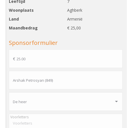
Leeftijd
7
Woonplaats
Aghberk
Land
Armenië
Maandbedrag
€ 25,00
Sponsorformulier
Voorletters