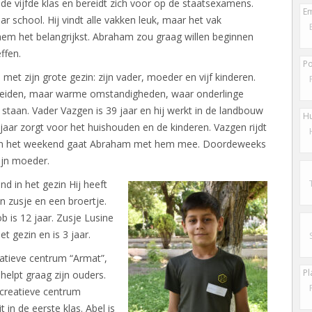
n de vijfde klas en bereidt zich voor op de staatsexamens.
Em
 school. Hij vindt alle vakken leuk, maar het vak
hem het belangrijkst. Abraham zou graag willen beginnen
ffen.
Po
t zijn grote gezin: zijn vader, moeder en vijf kinderen.
cheiden, maar warme omstandigheden, waar onderlinge
l staan. Vader Vazgen is 39 jaar en hij werkt in de landbouw
H
aar zorgt voor het huishouden en de kinderen. Vazgen rijdt
 in het weekend gaat Abraham met hem mee. Doordeweeks
 zijn moeder.
nd in het gezin Hij heeft
n zusje en een broertje.
b is 12 jaar. Zusje Lusine
het gezin en is 3 jaar.
reatieve centrum “Armat”,
Pl
helpt graag zijn ouders.
t creatieve centrum
 in de eerste klas. Abel is