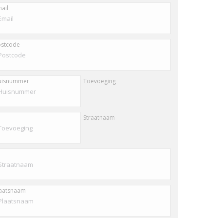
ail
stcode
uisnummer
Toevoeging
Straatnaam
aatsnaam