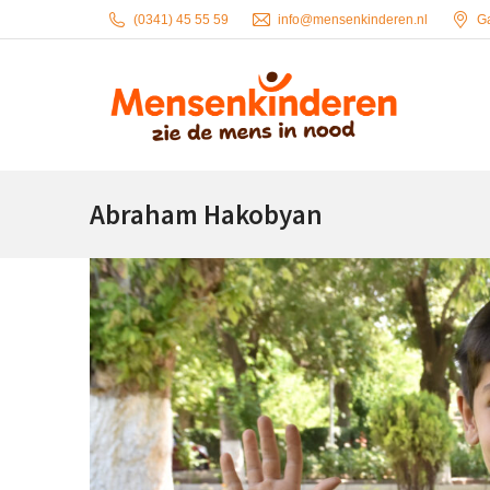
(0341) 45 55 59
info@mensenkinderen.nl
G
Abraham Hakobyan