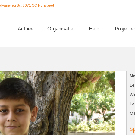
alvaniweg 8c, 8071 SC Nunspeet
Actueel
Organisatie
Help
Projecte
Actueel
Organisatie
Help
Projecte
N
Le
Wo
La
Ma
S