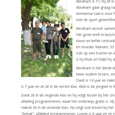
Abraham is 11; hij zit i
Abraham gaat graag naar
Armeense taal is voor 
met de sport gewichthe
Abraham woont samen me
Het gezin leeft in bes
steun en liefde centraa
en moeder Mariam; 33 j
ook op een tractor en
is hij thuis en helpt hij
Abraham is het derde ki
twee oudere broers, ee
Davit is 14 jaar en Hako
is 7 jaar en ze zit in de eerste klas. Abel is de jongste in 
Davit zit in de negende klas en hij volgt lessen bij het c
afdeling programmeren, waar het onderwijs gratis is. Hij 
Hakob zit in de zevende klas. Hij volgt ook lessen bij he
“Armat”, afdeling programmeren. Lusine is 6 jaar en ze zit