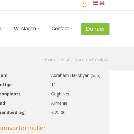
Search:
Doneer
n
Verslagen
Contact
Doneer
n
Verslagen
Contact
Je bent hier:
Home
Kind
Abraham Hakobyan
aam
Abraham Hakobyan (565)
eftijd
11
onplaats
Geghakert
nd
Armenië
andbedrag
€ 25,00
ponsorformulier