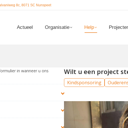
alvaniweg 8c, 8071 SC Nunspeet
Actueel
Organisatie
Help
Projecte
Actueel
Organisatie
Help
Projecte
Wilt u een project 
formulier in wanneer u ons
Kindsponsoring
Ouderen