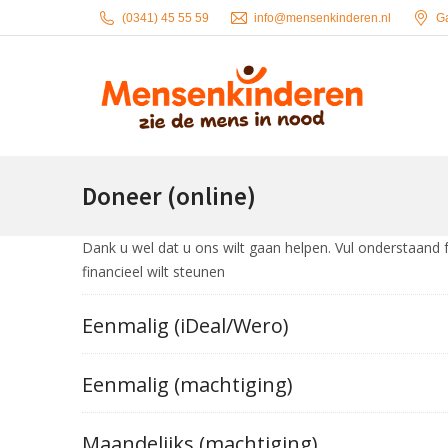
(0341) 45 55 59
info@mensenkinderen.nl
G
Doneer (online)
Dank u wel dat u ons wilt gaan helpen. Vul onderstaand 
financieel wilt steunen
Eenmalig (iDeal/Wero)
Sponsordoel
Eenmalig (machtiging)
Sponsordoel:
Maandelijks (machtiging)