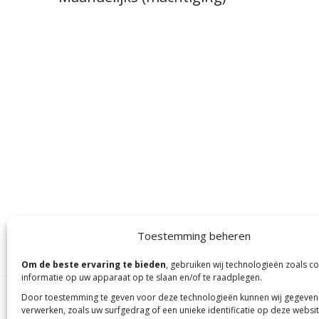
Donatiebedrag
Sponsordoel:
€10,00
€25,00
€5
Donatiebedrag:
Uw gegevens
€10,00
€25,00
€5
Geslacht
Donatiebedrag:
Uw gegevens
€10,00
€25,00
€5
Voorletters
Uw gegevens
Voorletters
Tusenvoegsel
Voorletters
Tusenvoegsel
Toestemming beheren
Achternaam
Om de beste ervaring te bieden
, gebruiken wij technologieën zoals c
Tusenvoegsel
informatie op uw apparaat op te slaan en/of te raadplegen.
Achternaam
Email
Door toestemming te geven voor deze technologieën kunnen wij gegeven
verwerken, zoals uw surfgedrag of een unieke identificatie op deze websit