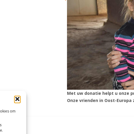
0,00
Anders
0,00
Anders
0,00
Anders
Met uw donatie helpt u onze pr
Onze vrienden in Oost-Europa z
ookies om
s
e.