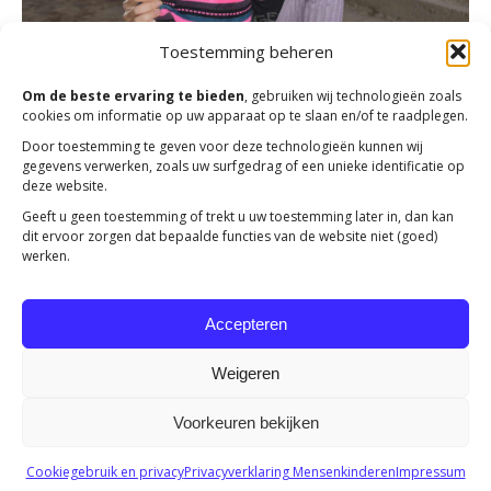
Email
Postcode
Toestemming beheren
Email
Om de beste ervaring te bieden
, gebruiken wij technologieën zoals
Postcode
Met uw donatie helpt u onze projecten te realiseren.
cookies om informatie op uw apparaat op te slaan en/of te raadplegen.
Huisnummer
Toevoeging
Onze vrienden in Oost-Europa zijn u dankbaar!
Door toestemming te geven voor deze technologieën kunnen wij
Postcode
gegevens verwerken, zoals uw surfgedrag of een unieke identificatie op
Huisnummer
Toevoeging
deze website.
Straatnaam
Geeft u geen toestemming of trekt u uw toestemming later in, dan kan
dit ervoor zorgen dat bepaalde functies van de website niet (goed)
Huisnummer
Toevoeging
werken.
Straatnaam
Accepteren
Straatnaam
Plaatsnaam
Weigeren
Voorkeuren bekijken
Plaatsnaam
Ik ga akkoord met de privacy policy *
Copyright 2023 -
Mensenkinderen
Cookiegebruik en privacy
Privacyverklaring Mensenkinderen
Impressum