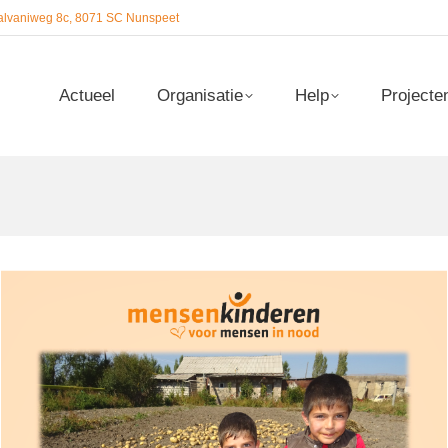
alvaniweg 8c, 8071 SC Nunspeet
Actueel
Organisatie
Help
Projecte
Actueel
Organisatie
Help
Projecte