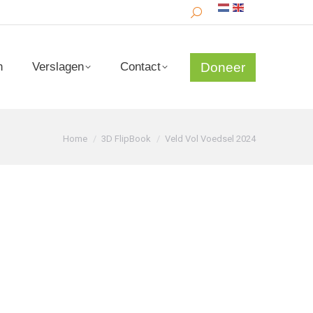
Search:
Doneer
n
Verslagen
Contact
Doneer
n
Verslagen
Contact
Je bent hier:
Home
3D FlipBook
Veld Vol Voedsel 2024