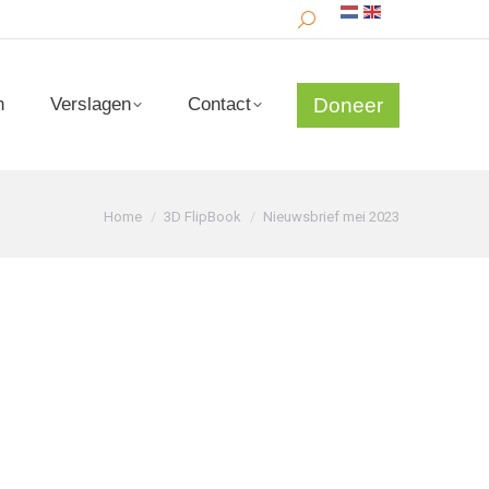
Search:
Doneer
n
Verslagen
Contact
Doneer
n
Verslagen
Contact
Je bent hier:
Home
3D FlipBook
Nieuwsbrief mei 2023