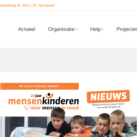
alvaniweg 8c, 8071 SC Nunspeet
Actueel
Organisatie
Help
Projecte
Actueel
Organisatie
Help
Projecte