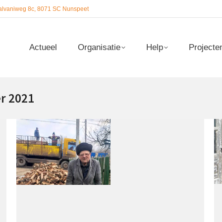
alvaniweg 8c, 8071 SC Nunspeet
Actueel
Organisatie
Help
Projecte
Actueel
Organisatie
Help
Projecte
r 2021