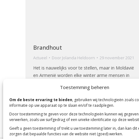
Brandhout
Actueel
Door
Jolanda Heldoorn
29 november 2021
Het is nauwelijks voor te stellen, maar in Moldavië
en Armenië worden elke winter arme mensen in
het ziekenhuis opgenomen met bevroren
Toestemming beheren
ledematen.
Om de beste ervaring te bieden
, gebruiken wij technologieën zoals c
informatie op uw apparaat op te slaan en/of te raadplegen.
Door toestemming te geven voor deze technologieën kunnen wij gegeven
verwerken, zoals uw surfgedrag of een unieke identificatie op deze websit
Geeft u geen toestemming of trekt u uw toestemming later in, dan kan dit
zorgen dat bepaalde functies van de website niet (goed) werken.