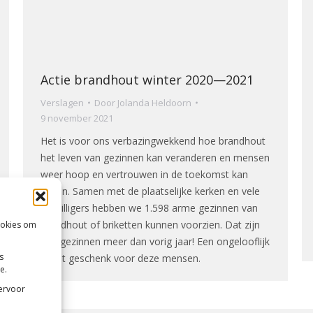
Actie brandhout winter 2020—2021
Verslagen
Door
Jolanda Heldoorn
9 november 2021
Het is voor ons verbazingwekkend hoe brandhout
het leven van gezinnen kan veranderen en mensen
weer hoop en vertrouwen in de toekomst kan
geven. Samen met de plaatselijke kerken en vele
vrijwilligers hebben we 1.598 arme gezinnen van
brandhout of briketten kunnen voorzien. Dat zijn
ookies om
360 gezinnen meer dan vorig jaar! Een ongelooflijk
s
groot geschenk voor deze mensen.
e.
 ervoor