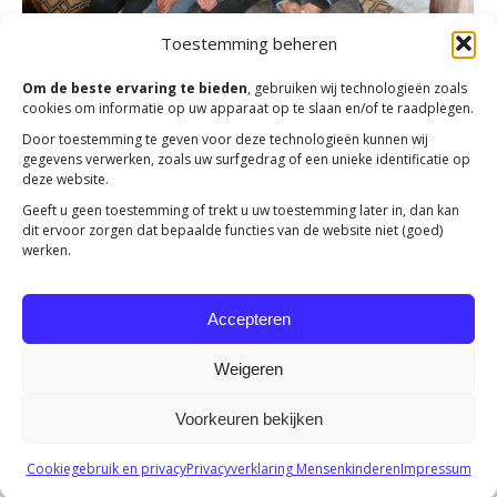
Toestemming beheren
Om de beste ervaring te bieden
, gebruiken wij technologieën zoals
cookies om informatie op uw apparaat op te slaan en/of te raadplegen.
Door toestemming te geven voor deze technologieën kunnen wij
gegevens verwerken, zoals uw surfgedrag of een unieke identificatie op
deze website.
Actie: Voedselpakketten
Geeft u geen toestemming of trekt u uw toestemming later in, dan kan
dit ervoor zorgen dat bepaalde functies van de website niet (goed)
Actueel
Door
R Verhoef
1 november 2018
werken.
Vier maanden lang voedselpakketten voor de
allerarmsten in Moldavië, Armenië, Albanië en
Accepteren
Bulgarije.
Weigeren
Voorkeuren bekijken
Copyright 2023 -
Mensenkinderen
Cookiegebruik en privacy
Privacyverklaring Mensenkinderen
Impressum