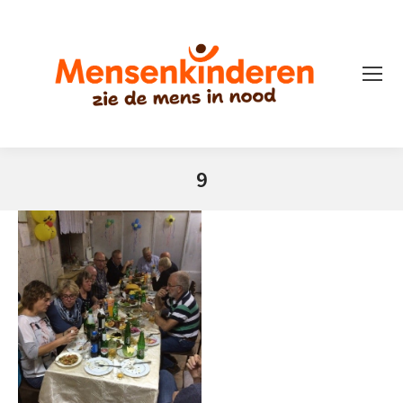
9
Je bent hier: