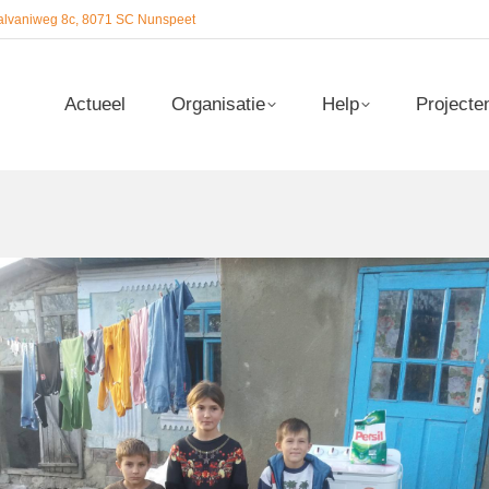
alvaniweg 8c, 8071 SC Nunspeet
Actueel
Organisatie
Help
Projecte
Actueel
Organisatie
Help
Projecte