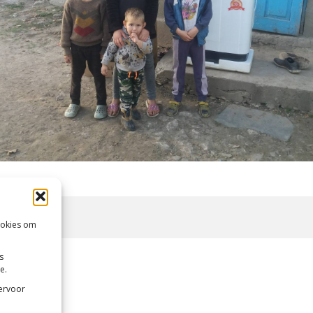
ookies om
s
e.
 ervoor