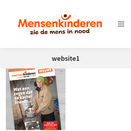
website1
Je bent hier: