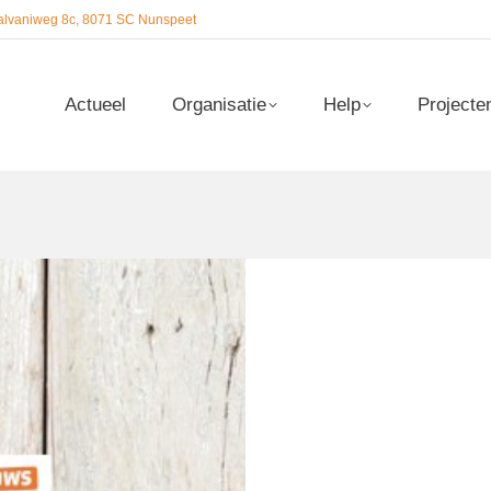
alvaniweg 8c, 8071 SC Nunspeet
Actueel
Organisatie
Help
Projecte
Actueel
Organisatie
Help
Projecte