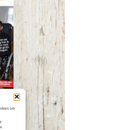
ookies om
s
e.