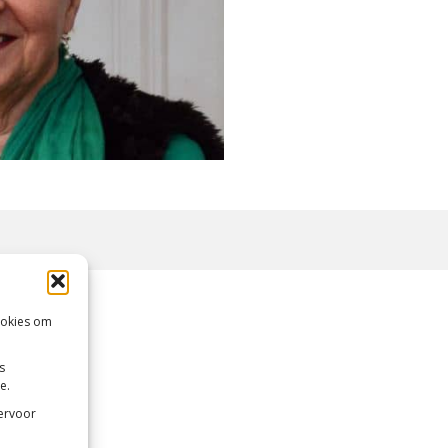
ookies om
s
e.
 ervoor