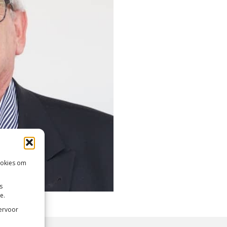
ookies om
s
e.
 ervoor