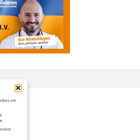
ookies om
s
e.
 ervoor