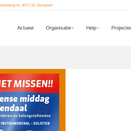
alvaniweg 8c, 8071 SC Nunspeet
Actueel
Organisatie
Help
Projecte
Actueel
Organisatie
Help
Projecte