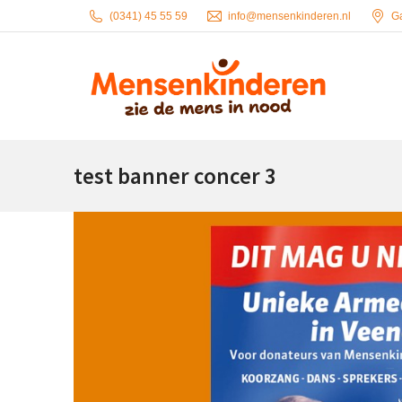
(0341) 45 55 59
info@mensenkinderen.nl
G
test banner concer 3