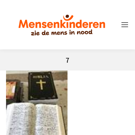
7
Je bent hier: